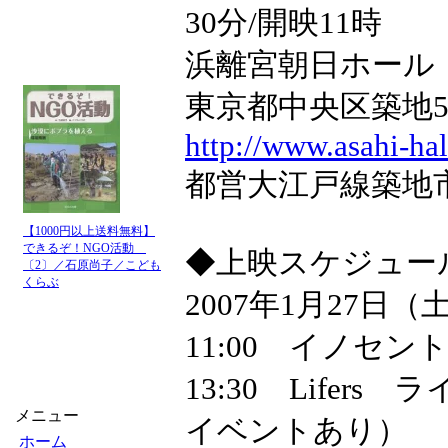
30分/開映11時
浜離宮朝日ホール
東京都中央区築地5-3-2
http://www.asahi-ha
都営大江戸線築地
【1000円以上送料無料】
できるぞ！NGO活動
◆上映スケジュー
〔2〕／石原尚子／こども
くらぶ
2007年1月27日（
11:00 イノセン
13:30 Life
メニュー
イベントあり）
ホーム