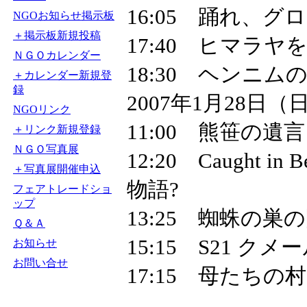
16:05 踊れ、グ
NGOお知らせ掲示板
＋掲示板新規投稿
17:40 ヒマラ
ＮＧＯカレンダー
18:30 ヘンニム
＋カレンダー新規登
録
2007年1月28日（
NGOリンク
11:00 熊笹の遺言
＋リンク新規登録
ＮＧＯ写真展
12:20 Caught
＋写真展開催申込
物語?
フェアトレードショ
ップ
13:25 蜘蛛の
Ｑ＆Ａ
15:15 S21 
お知らせ
お問い合せ
17:15 母たちの村