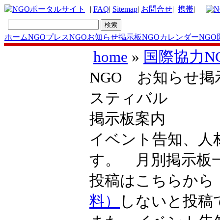
|
FAQ
|
Sitemap
|
お問合せ
|
携帯
|
ホーム
NGOプレス
NGOお知らせ掲示板
NGOカレンダー
NGO
home
»
国際協力N
NGO お知らせ掲
スティバル
掲示板案内
イベント告知、人
す。 月別掲示
投稿はこちらか
料）
しないと投稿