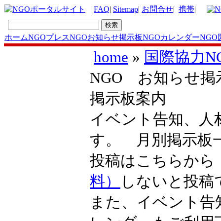
|
FAQ
|
Sitemap
|
お問合せ
|
携帯
|
ホーム
NGOプレス
NGOお知らせ掲示板
NGOカレンダー
NGO
home
»
国際協力N
NGO お知らせ掲
掲示板案内
イベント告知、人
す。 月別掲示
投稿はこちらか
料）
しないと投稿
また、イベント告