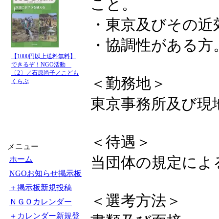
こと。
・東京及びその近
・協調性がある方
【1000円以上送料無料】
できるぞ！NGO活動
〔2〕／石原尚子／こども
＜勤務地＞
くらぶ
東京事務所及び現
＜待遇＞
メニュー
当団体の規定によ
ホーム
NGOお知らせ掲示板
＋掲示板新規投稿
＜選考方法＞
ＮＧＯカレンダー
＋カレンダー新規登