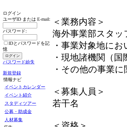
ログイン
ユーザID または E-mail:
＜業務内容＞
パスワード:
海外事業部スタッ
・事業対象地にお
IDとパスワードを記
憶
・現地諸機関（国
パスワード紛失
・その他の事業に
新規登録
情報ナビ
イベントカレンダー
＜募集人員＞
イベント紹介
若干名
スタディツアー
公募・助成金
人材募集
＜資格＞