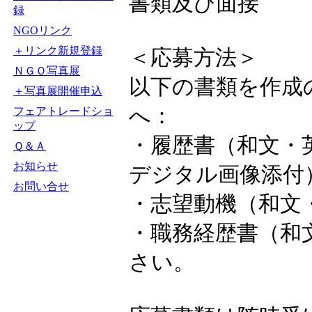
書類及び面接
録
NGOリンク
＋リンク新規登録
＜応募方法＞
ＮＧＯ写真展
以下の書類を作成
＋写真展開催申込
へ：
フェアトレードショ
ップ
・履歴書（和文・
Ｑ＆Ａ
お知らせ
デジタル画像添付
お問い合せ
・志望動機（和文・
・職務経歴書（和
さい。