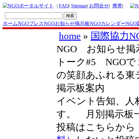
|
FAQ
|
Sitemap
|
お問合せ
|
携帯
|
ホーム
NGOプレス
NGOお知らせ掲示板
NGOカレンダー
NGO
home
»
国際協力N
NGO お知らせ掲示
トーク#5 NGO
の笑顔あふれる東
掲示板案内
イベント告知、人
す。 月別掲示
投稿はこちらか