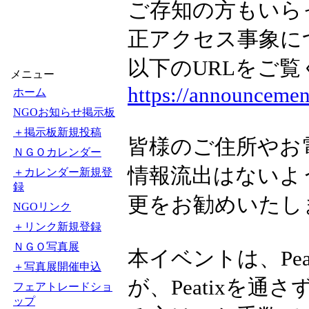
ご存知の方もいらっ
正アクセス事象に
以下のURLをご
メニュー
https://announcemen
ホーム
NGOお知らせ掲示板
＋掲示板新規投稿
皆様のご住所やお
ＮＧＯカレンダー
情報流出はないよ
＋カレンダー新規登
録
更をお勧めいたし
NGOリンク
＋リンク新規登録
ＮＧＯ写真展
本イベントは、Pe
＋写真展開催申込
が、Peatixを
フェアトレードショ
ップ