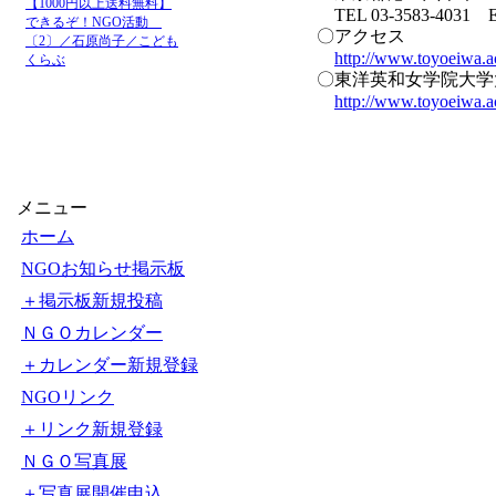
【1000円以上送料無料】
TEL 03-3583-4031 E
できるぞ！NGO活動
〇アクセス
〔2〕／石原尚子／こども
http://www.toyoeiwa.ac
くらぶ
〇東洋英和女学院大学
http://www.toyoeiwa.ac
メニュー
ホーム
NGOお知らせ掲示板
＋掲示板新規投稿
ＮＧＯカレンダー
＋カレンダー新規登録
NGOリンク
＋リンク新規登録
ＮＧＯ写真展
＋写真展開催申込