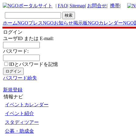
|
FAQ
|
Sitemap
|
お問合せ
|
携帯
|
ホーム
NGOプレス
NGOお知らせ掲示板
NGOカレンダー
NGO
ログイン
ユーザID または E-mail:
パスワード:
IDとパスワードを記憶
パスワード紛失
新規登録
情報ナビ
イベントカレンダー
イベント紹介
スタディツアー
公募・助成金