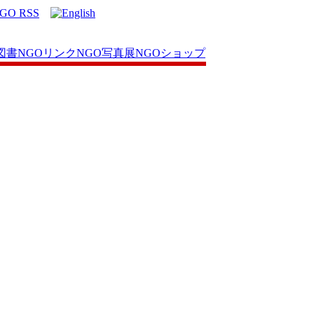
図書
NGOリンク
NGO写真展
NGOショップ