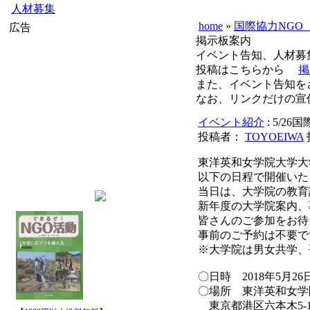
人材募集
home
»
国際協力NGO
広告
掲示板案内
イベント告知、人材
投稿はこちらから
掲
また、イベント告知を
なお、リンクだけの宣
イベント紹介
: 5/
投稿者：
TOYOEIWA
東洋英和女学院大学大
以下の日程で開催いた
当日は、大学院の教育
新年度の大学院案内、
皆さんのご参加をお待
事前のご予約は不要で
※大学院は男女共学、
〇日時 2018年5月26
〇場所 東洋英和女学
東京都港区六本木5-14