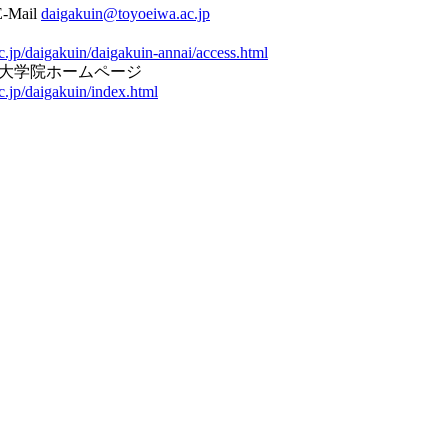
-Mail
daigakuin@toyoeiwa.ac.jp
.jp/daigakuin/daigakuin-annai/access.html
大学院ホームページ
.jp/daigakuin/index.html