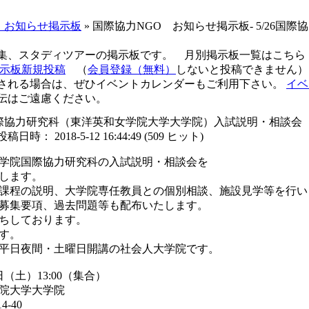
 お知らせ掲示板
» 国際協力NGO お知らせ掲示板- 5/26
募集、スタディツアーの掲示板です。 月別掲示板一覧はこち
示板新規投稿
（
会員登録（無料）
しないと投稿できません）
される場合は、ぜひイベントカレンダーもご利用下さい。
イベ
伝はご遠慮ください。
26国際協力研究科（東洋英和女学院大学大学院）入試説明・相談会
投稿日時： 2018-5-12 16:44:49
(
509 ヒット
)
学院国際協力研究科の入試説明・相談会を
します。
課程の説明、大学院専任教員との個別相談、施設見学等を行い
募集要項、過去問題等も配布いたします。
ちしております。
す。
平日夜間・土曜日開講の社会人大学院です。
日（土）13:00（集合）
院大学大学院
-40