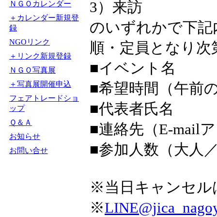
3）来訪
ＮＧＯカレンダー
＋カレンダー新規登
のいずれかで下記
録
NGOリンク
順・定員となり次
＋リンク新規登録
■イベント名
ＮＧＯ写真展
＋写真展開催申込
■希望時間（午前
フェアトレードショ
■代表者氏名
ップ
Ｑ＆Ａ
■連絡先（E-mai
お知らせ
■参加人数（大人
お問い合せ
※当日キャンセル
※
LINE@jica_