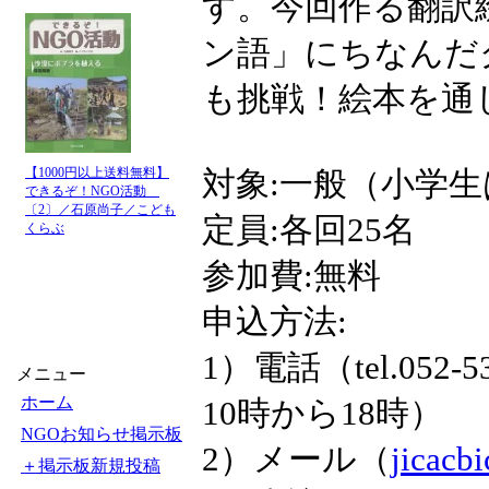
す。今回作る翻訳
ン語」にちなんだ
も挑戦！絵本を通
【1000円以上送料無料】
対象:一般（小学
できるぞ！NGO活動
〔2〕／石原尚子／こども
定員:各回25名
くらぶ
参加費:無料
申込方法:
1）電話（tel.05
メニュー
ホーム
10時から18時）
NGOお知らせ掲示板
2）メール（
jicacb
＋掲示板新規投稿