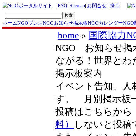
|
FAQ
|
Sitemap
|
お問合せ
|
携帯
|
ホーム
NGOプレス
NGOお知らせ掲示板
NGOカレンダー
NGO
home
»
国際協力N
NGO お知らせ掲示
ながる！世界とわ
掲示板案内
イベント告知、人
す。 月別掲示
投稿はこちらか
料）
しないと投稿