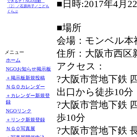
■日時:2017年4月22
できるぞ！NGO活動
〔2〕／石原尚子／こども
くらぶ
■場所
会場：モンベル本
住所：大阪市西区新
メニュー
ホーム
アクセス：
NGOお知らせ掲示板
?大阪市営地下鉄 
＋掲示板新規投稿
ＮＧＯカレンダー
出口から徒歩10分
＋カレンダー新規登
録
?大阪市営地下鉄 
NGOリンク
歩10分
＋リンク新規登録
?大阪市営地下鉄 
ＮＧＯ写真展