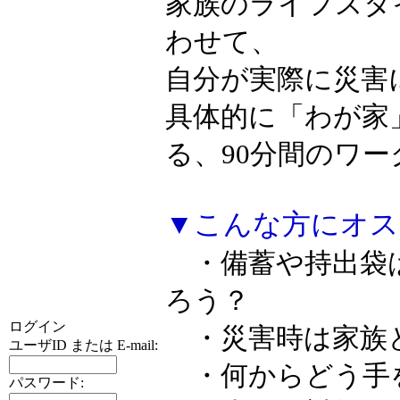
家族のライフスタ
わせて、
自分が実際に災害
具体的に「わが家
る、90分間のワ
▼こんな方にオス
・備蓄や持出袋
ろう？
ログイン
・災害時は家族
ユーザID または E-mail:
・何からどう手
パスワード: