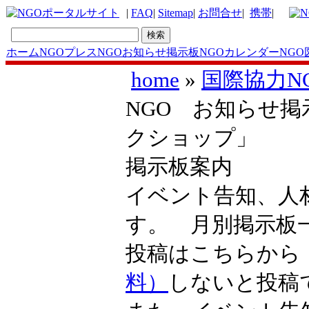
|
FAQ
|
Sitemap
|
お問合せ
|
携帯
|
ホーム
NGOプレス
NGOお知らせ掲示板
NGOカレンダー
NGO
home
»
国際協力N
NGO お知らせ掲示
クショップ」
掲示板案内
イベント告知、人
す。 月別掲示
投稿はこちらか
料）
しないと投稿