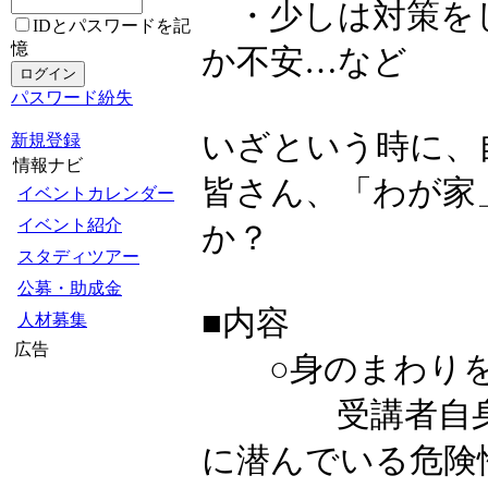
・少しは対策を
IDとパスワードを記
憶
か不安…など
パスワード紛失
いざという時に、
新規登録
情報ナビ
皆さん、「わが家
イベントカレンダー
イベント紹介
か？
スタディツアー
公募・助成金
■内容
人材募集
広告
○身のまわりを
受講者自身の家
に潜んでいる危険