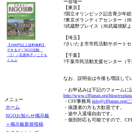
ー会場ー
【東京】
?国立オリンピック記念青少年総
?東京ボランティアセンター（J
?武蔵野プレイス（JR武蔵境駅よ
【埼玉】
?さいたま市市民活動サポートセ
【1000円以上送料無料】
できるぞ！NGO活動
【千葉】
〔2〕／石原尚子／こども
くらぶ
?千葉市民活動支援センター（千
なお、説明会は今後も増設して
・お申込みは下記のフォームに
http://www.cffjapan.org/blog/explan
メニュー
・CFF事務局
info@cffj
ホーム
・保護者の方も大歓迎です。
・途中入退場自由です。
NGOお知らせ掲示板
・個別対応も可能ですので、CF
＋掲示板新規投稿