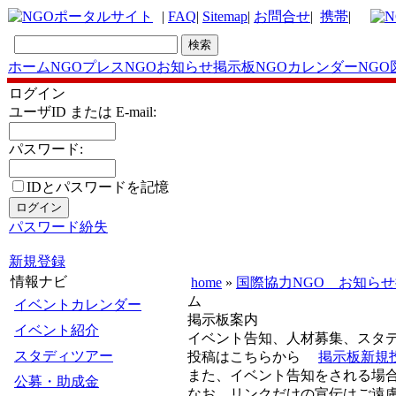
|
FAQ
|
Sitemap
|
お問合せ
|
携帯
|
ホーム
NGOプレス
NGOお知らせ掲示板
NGOカレンダー
NGO
ログイン
ユーザID または E-mail:
パスワード:
IDとパスワードを記憶
パスワード紛失
新規登録
情報ナビ
home
»
国際協力NGO お知ら
ム
イベントカレンダー
掲示板案内
イベント紹介
イベント告知、人材募集、スタ
スタディツアー
投稿はこちらから
掲示板新規
また、イベント告知をされる場
公募・助成金
なお、リンクだけの宣伝はご遠