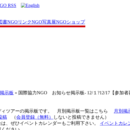
図書
NGOリンク
NGO写真展
NGOショップ
せ掲示板
» 国際協力NGO お知らせ掲示板- 12/１?12/17【参
ディツアーの掲示板です。 月別掲示板一覧はこちら
月別掲
投稿
（
会員登録（無料）
しないと投稿できません）
合は、ぜひイベントカレンダーもご利用下さい。
イベントカレ
慮ください。