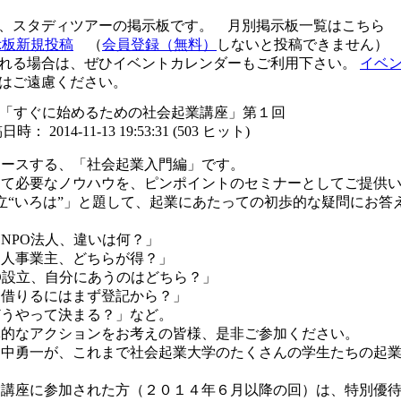
集、スタディツアーの掲示板です。 月別掲示板一覧はこち
示板新規投稿
（
会員登録（無料）
しないと投稿できません）
れる場合は、ぜひイベントカレンダーもご利用下さい。
イベ
はご遠慮ください。
9(土) 「すぐに始めるための社会起業講座」第１回
時： 2014-11-13 19:53:31
(
503 ヒット
)
ュースする、「社会起業入門編」です。
して必要なノウハウを、ピンポイントのセミナーとしてご提供
立“いろは”」と題して、起業にあたっての初歩的な疑問にお答
O法人、違いは何？」
業主、どちらが得？」
、自分にあうのはどちら？」
るにはまず登記から？」
って決まる？」など。
体的なアクションをお考えの皆様、是非ご参加ください。
田中勇一が、これまで社会起業大学のたくさんの学生たちの起
験講座に参加された方（２０１４年６月以降の回）は、特別優