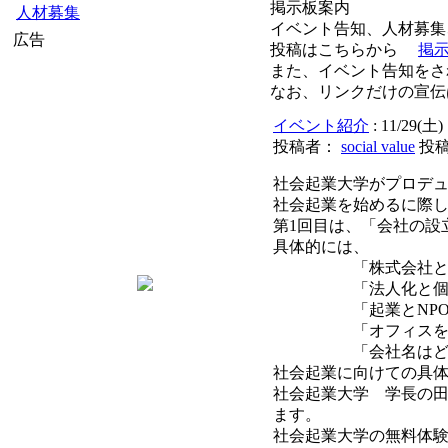
掲示板案内
人材募集
イベント告知、人材募
広告
投稿はこちらから
掲
また、イベント告知をさ
なお、リンクだけの宣伝
イベント紹介
: 11/2
投稿者：
social value
投稿日
社会起業大学がプロデ
社会起業を始めるに際
第1回目は、「会社の設
具体的には、
「株式会社とNP
「法人化と個人事
「起業とNPO設立
「オフィスを借り
「会社名はどうや
社会起業に向けての具
社会起業大学 学長の
ます。
社会起業大学の無料体