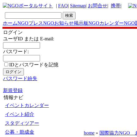
|
FAQ
|
Sitemap
|
お問合せ
|
携帯
|
ホーム
NGOプレス
NGOお知らせ掲示板
NGOカレンダー
NGO
ログイン
ユーザID または E-mail:
パスワード:
IDとパスワードを記憶
パスワード紛失
新規登録
情報ナビ
イベントカレンダー
イベント紹介
スタディツアー
公募・助成金
home
»
国際協力NGO 