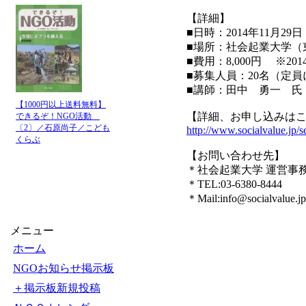
【詳細】
■日時：2014年11月29日
■場所：社会起業大学（
■費用：8,000円 ※2
■募集人員：20名（定
■講師：田中 勇一 氏
【1000円以上送料無料】
【詳細、お申し込みは
できるぞ！NGO活動
〔2〕／石原尚子／こども
http://www.socialvalue.jp/
くらぶ
【お問い合わせ先】
＊社会起業大学 運営事
＊TEL:03-6380-8444
＊Mail:info@socialvalue.jp
メニュー
ホーム
NGOお知らせ掲示板
＋掲示板新規投稿