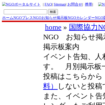
|
FAQ
|
Sitemap
|
お問合せ
|
携帯
|
ホーム
NGOプレス
NGOお知らせ掲示板
NGOカレンダー
NGO
home
»
国際協力N
NGO お知らせ掲
掲示板案内
イベント告知、人
す。 月別掲示
投稿はこちらか
料）
しないと投稿
また、イベント告