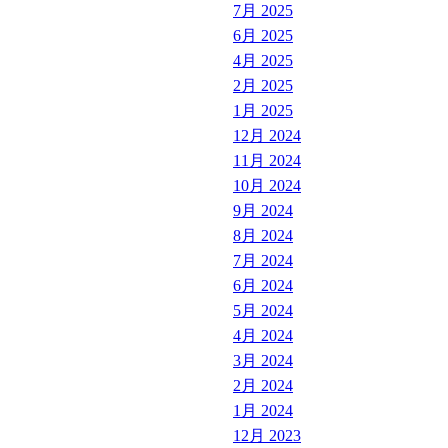
7月 2025
6月 2025
4月 2025
2月 2025
1月 2025
12月 2024
11月 2024
10月 2024
9月 2024
8月 2024
7月 2024
6月 2024
5月 2024
4月 2024
3月 2024
2月 2024
1月 2024
12月 2023