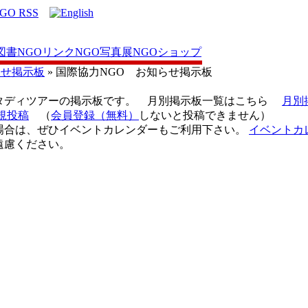
図書
NGOリンク
NGO写真展
NGOショップ
らせ掲示板
» 国際協力NGO お知らせ掲示板
タディツアーの掲示板です。 月別掲示板一覧はこちら
月別
規投稿
（
会員登録（無料）
しないと投稿できません）
場合は、ぜひイベントカレンダーもご利用下さい。
イベントカ
遠慮ください。