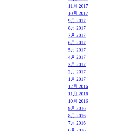
11月 2017
10月 2017
9月 2017
8月 2017
7月 2017
6月 2017
5月 2017
4月 2017
3月 2017
2月 2017
1月 2017
12月 2016
11月 2016
10月 2016
9月 2016
8月 2016
7月 2016
6月 2016