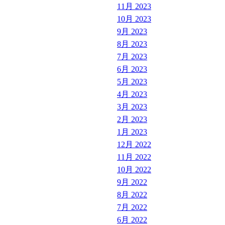
11月 2023
10月 2023
9月 2023
8月 2023
7月 2023
6月 2023
5月 2023
4月 2023
3月 2023
2月 2023
1月 2023
12月 2022
11月 2022
10月 2022
9月 2022
8月 2022
7月 2022
6月 2022