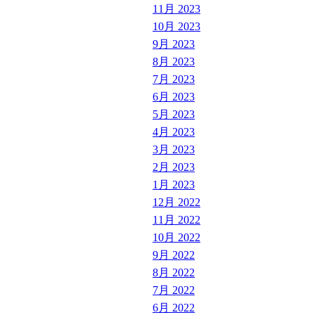
11月 2023
10月 2023
9月 2023
8月 2023
7月 2023
6月 2023
5月 2023
4月 2023
3月 2023
2月 2023
1月 2023
12月 2022
11月 2022
10月 2022
9月 2022
8月 2022
7月 2022
6月 2022