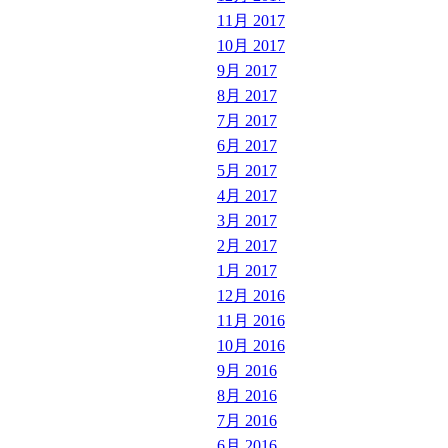
11月 2017
10月 2017
9月 2017
8月 2017
7月 2017
6月 2017
5月 2017
4月 2017
3月 2017
2月 2017
1月 2017
12月 2016
11月 2016
10月 2016
9月 2016
8月 2016
7月 2016
6月 2016