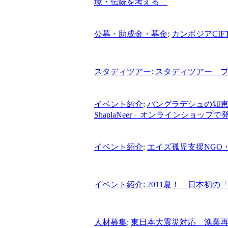
境・伝統を考える
公募・助成金・募金
:
カンボジアCI
スタディツアー
:
スタディツアー 
イベント紹介
:
バングラデシュの知恵が
ShaplaNeer」オンラインショップで
イベント紹介
:
エイズ孤児支援NGO・
イベント紹介
:
2011夏！ 日本初
人材募集
:
東日本大震災対応 漁業