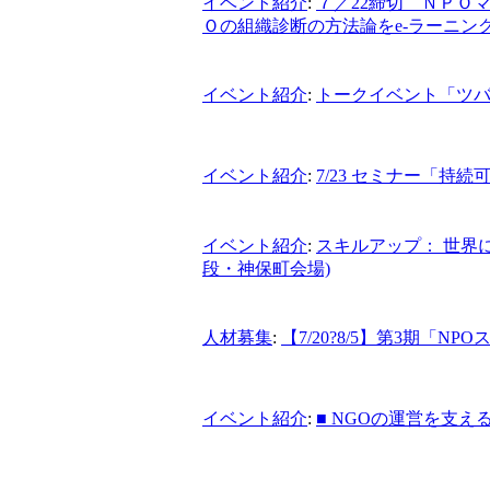
イベント紹介
:
７／22締切 ＮＰＯ
Ｏの組織診断の方法論をe-ラーニン
イベント紹介
:
トークイベント「ツ
イベント紹介
:
7/23 セミナー「持
イベント紹介
:
スキルアップ： 世界
段・神保町会場)
人材募集
:
【7/20?8/5】第3期「
イベント紹介
:
■ NGOの運営を支え