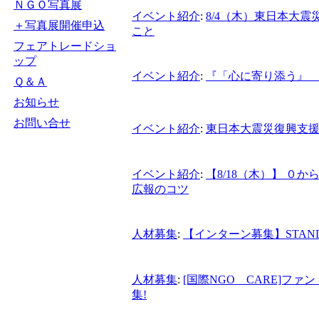
ＮＧＯ写真展
イベント紹介
:
8/4（木）東日本大
＋写真展開催申込
こと
フェアトレードショ
ップ
イベント紹介
:
『「心に寄り添う』
Ｑ＆Ａ
お知らせ
お問い合せ
イベント紹介
:
東日本大震災復興支援
イベント紹介
:
【8/18（木）】 
広報のコツ
人材募集
:
【インターン募集】STAND U
人材募集
:
[国際NGO CARE]フ
集!