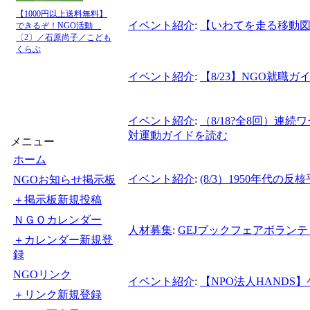
【1000円以上送料無料】
イベント紹介
:
【いわてを走る移動
できるぞ！NGO活動
〔2〕／石原尚子／こども
くらぶ
イベント紹介
:
【8/23】NGO就職ガ
イベント紹介
:
（8/18?全8回）
対運動ガイドを読む
メニュー
ホーム
イベント紹介
:
(8/3）1950年代
NGOお知らせ掲示板
＋掲示板新規投稿
ＮＧＯカレンダー
人材募集
:
GEJブックフェアボラン
＋カレンダー新規登
録
NGOリンク
イベント紹介
:
【NPO法人HAND
＋リンク新規登録