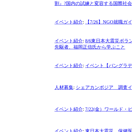
割』?国内の試練と変容する国際社会
イベント紹介
:
【7/26】NGO就職ガ
イベント紹介
:
8/6東日本大震災ボ
先駆者、福岡正信氏から学ぶこと
イベント紹介
:
イベント【バングラ
人材募集
:
シェアカンボジア 調査
イベント紹介
:
7/22(金）ワールド
イベント紹介
:
東日本大震災 保健