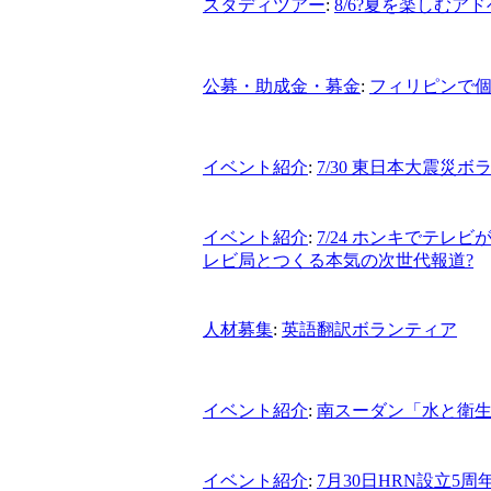
スタディツアー
:
8/6?夏を楽しむ
公募・助成金・募金
:
フィリピンで
イベント紹介
:
7/30 東日本大震災
イベント紹介
:
7/24 ホンキでテレ
レビ局とつくる本気の次世代報道?
人材募集
:
英語翻訳ボランティア
イベント紹介
:
南スーダン「水と衛
イベント紹介
:
7月30日HRN設立5