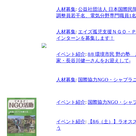
人材募集
:
公益社団法人 日本国際民
調整員若干名、電気分野専門職員1
人材募集
:
エイズ孤児支援ＮＧＯ・Ｐ
インターンを募集します！
イベント紹介
:
8/8 環境市民 野の
家・長谷川健一さんをお迎えして‐
人材募集
:
国際協力NGO・シャプラ
イベント紹介
:
国際協力NGO・シャ
イベント紹介
:
【8/6（土）】ラオ
う