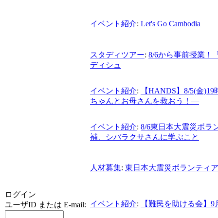
イベント紹介
:
Let's Go Cambodia
スタディツアー
:
8/6から事前授業
ディシュ
イベント紹介
:
【HANDS】8/5(
ちゃんとお母さんを救おう！―
イベント紹介
:
8/6東日本大震災ボ
補、シバラクサさんに学ぶこと
人材募集
:
東日本大震災ボランティア
ログイン
イベント紹介
:
【難民を助ける会】9
ユーザID または E-mail: