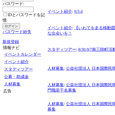
パスワード:
イベント紹介
:
9/3-4
IDとパスワードを記
憶
イベント紹介
:
【いわてを走る移動図
パスワード紛失
な出会いを！
新規登録
情報ナビ
スタディツアー
:
8/30-9/7南三陸
イベントカレンダー
イベント紹介
人材募集
:
公益社団法人 日本国際民
スタディツアー
公募・助成金
人材募集
人材募集
:
公益社団法人 日本国際民
門職若干名募集
広告
人材募集
:
公益社団法人 日本国際民
募集