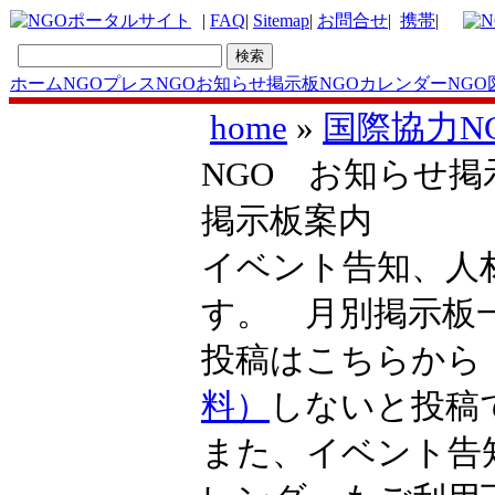
|
FAQ
|
Sitemap
|
お問合せ
|
携帯
|
ホーム
NGOプレス
NGOお知らせ掲示板
NGOカレンダー
NGO
home
»
国際協力N
NGO お知らせ掲
掲示板案内
イベント告知、人
す。 月別掲示
投稿はこちらか
料）
しないと投稿
また、イベント告