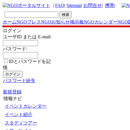
|
FAQ
|
Sitemap
|
お問合せ
|
携帯
|
ホーム
NGOプレス
NGOお知らせ掲示板
NGOカレンダー
NGO
ログイン
ユーザID または E-mail:
パスワード:
IDとパスワードを記
憶
パスワード紛失
新規登録
情報ナビ
イベントカレンダー
イベント紹介
スタディツアー