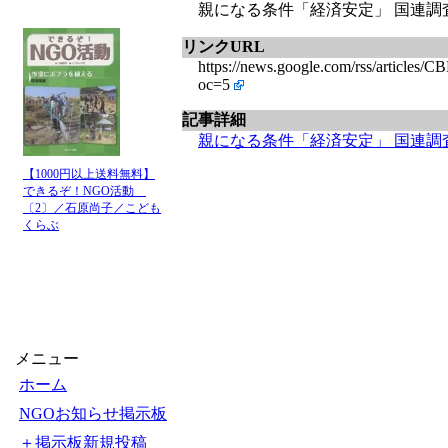
親になる条件「経済安定」 国連調
リンクURL
https://news.google.com/rss/
oc=5
記事詳細
親になる条件「経済安定」 国連調
【1000円以上送料無料】
できるぞ！NGO活動
〔2〕／石原尚子／こども
くらぶ
メニュー
ホーム
NGOお知らせ掲示板
＋掲示板新規投稿