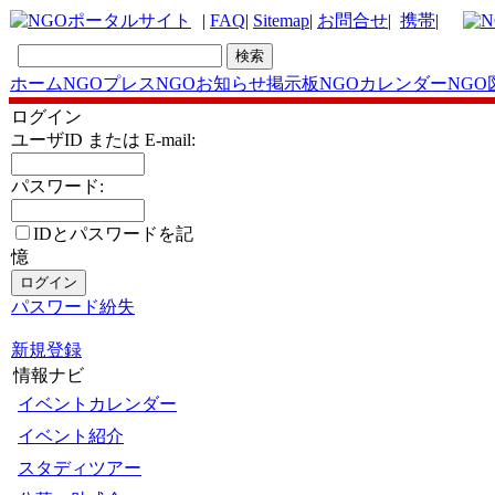
|
FAQ
|
Sitemap
|
お問合せ
|
携帯
|
ホーム
NGOプレス
NGOお知らせ掲示板
NGOカレンダー
NGO
ログイン
ユーザID または E-mail:
パスワード:
IDとパスワードを記
憶
パスワード紛失
新規登録
情報ナビ
イベントカレンダー
イベント紹介
スタディツアー