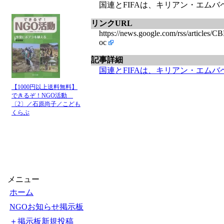
国連とFIFAは、キリアン・エムバペ選
リンクURL
https://news.google.com/rss/
oc
記事詳細
国連とFIFAは、キリアン・エム
【1000円以上送料無料】
できるぞ！NGO活動
〔2〕／石原尚子／こども
くらぶ
メニュー
ホーム
NGOお知らせ掲示板
＋掲示板新規投稿