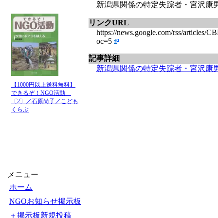
新潟県関係の特定失踪者・宮沢康男
リンクURL
https://news.google.com/rss/
oc=5
記事詳細
新潟県関係の特定失踪者・宮沢康
【1000円以上送料無料】
できるぞ！NGO活動
〔2〕／石原尚子／こども
くらぶ
メニュー
ホーム
NGOお知らせ掲示板
＋掲示板新規投稿