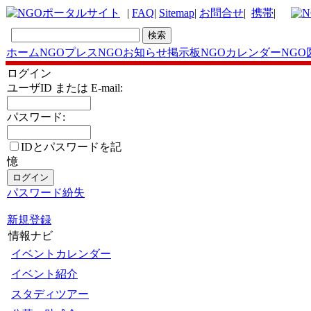
|
FAQ
|
Sitemap
|
お問合せ
|
携帯
|
ホーム
NGOプレス
NGOお知らせ掲示板
NGOカレンダー
NGO
ログイン
ユーザID または E-mail:
パスワード:
IDとパスワードを記
憶
パスワード紛失
新規登録
情報ナビ
イベントカレンダー
イベント紹介
スタディツアー