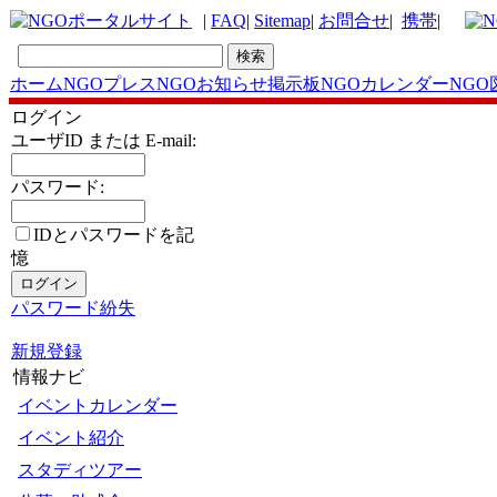
|
FAQ
|
Sitemap
|
お問合せ
|
携帯
|
ホーム
NGOプレス
NGOお知らせ掲示板
NGOカレンダー
NGO
ログイン
ユーザID または E-mail:
パスワード:
IDとパスワードを記
憶
パスワード紛失
新規登録
情報ナビ
イベントカレンダー
イベント紹介
スタディツアー