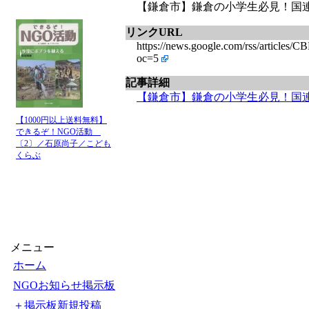
【鎌倉市】鎌倉の小学生必見！国連を支
リンクURL
https://news.google.com/rss/
oc=5
記事詳細
【鎌倉市】鎌倉の小学生必見！国連を支
【1000円以上送料無料】
できるぞ！NGO活動
〔2〕／石原尚子／こども
くらぶ
メニュー
ホーム
NGOお知らせ掲示板
＋掲示板新規投稿