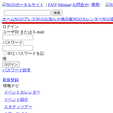
|
FAQ
|
Sitemap
|
お問合せ
|
携帯
|
ホーム
NGOプレス
NGOお知らせ掲示板
NGOカレンダー
NGO
ログイン
ユーザID または E-mail:
パスワード:
IDとパスワードを記
憶
パスワード紛失
新規登録
情報ナビ
イベントカレンダー
イベント紹介
スタディツアー