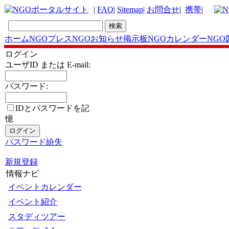
|
FAQ
|
Sitemap
|
お問合せ
|
携帯
|
ホーム
NGOプレス
NGOお知らせ掲示板
NGOカレンダー
NGO
ログイン
ユーザID または E-mail:
パスワード:
IDとパスワードを記
憶
パスワード紛失
新規登録
情報ナビ
イベントカレンダー
イベント紹介
スタディツアー