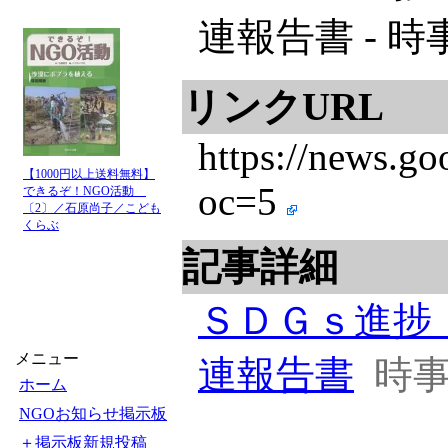
連報告書 - 
リンクURL
https://new
【1000円以上送料無料】
oc=5
できるぞ！NGO活動
〔2〕／石原尚子／こども
くらぶ
記事詳細
ＳＤＧｓ進捗
メニュー
連報告書
時
ホーム
NGOお知らせ掲示板
＋掲示板新規投稿