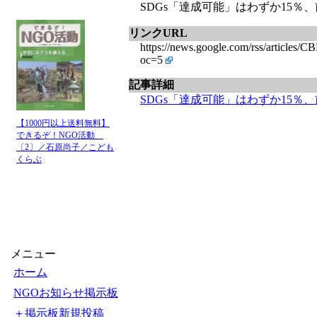
SDGs「達成可能」はわずか15％、
リンクURL
https://news.google.com/rss/
oc=5
記事詳細
SDGs「達成可能」はわずか15％
【1000円以上送料無料】
できるぞ！NGO活動
〔2〕／石原尚子／こども
くらぶ
メニュー
ホーム
NGOお知らせ掲示板
＋掲示板新規投稿