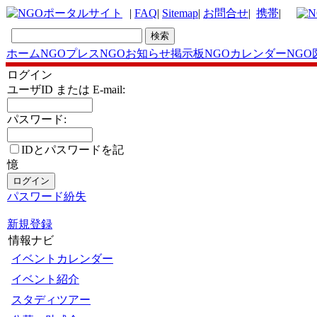
|
FAQ
|
Sitemap
|
お問合せ
|
携帯
|
ホーム
NGOプレス
NGOお知らせ掲示板
NGOカレンダー
NGO
ログイン
ユーザID または E-mail:
パスワード:
IDとパスワードを記
憶
パスワード紛失
新規登録
情報ナビ
イベントカレンダー
イベント紹介
スタディツアー