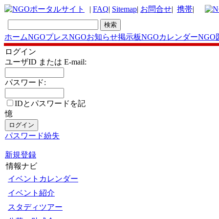
|
FAQ
|
Sitemap
|
お問合せ
|
携帯
|
ホーム
NGOプレス
NGOお知らせ掲示板
NGOカレンダー
NGO
ログイン
ユーザID または E-mail:
パスワード:
IDとパスワードを記
憶
パスワード紛失
新規登録
情報ナビ
イベントカレンダー
イベント紹介
スタディツアー