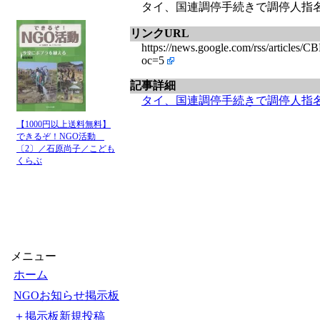
タイ、国連調停手続きで調停人指名 
リンクURL
https://news.google.com/rss/a
oc=5
記事詳細
タイ、国連調停手続きで調停人指
【1000円以上送料無料】
できるぞ！NGO活動
〔2〕／石原尚子／こども
くらぶ
メニュー
ホーム
NGOお知らせ掲示板
＋掲示板新規投稿