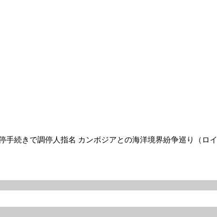
停手続きで調停人指名 カンボジアとの海洋境界紛争巡り（ロイター）