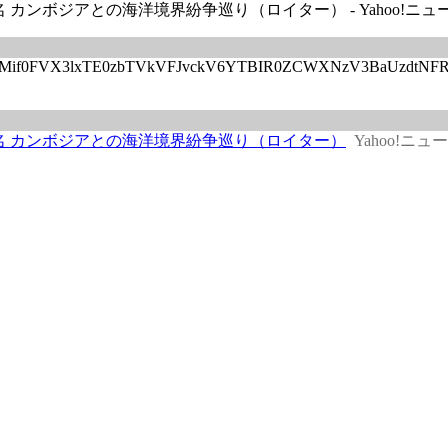
カンボジアとの海洋境界紛争巡り（ロイター） - Yahoo!ニュ
rticles/CBMif0FVX3lxTE0zbTVkVFJvckV6YTBIR0ZCWXNzV3Ba
名 カンボジアとの海洋境界紛争巡り（ロイター）
Yahoo!ニュ