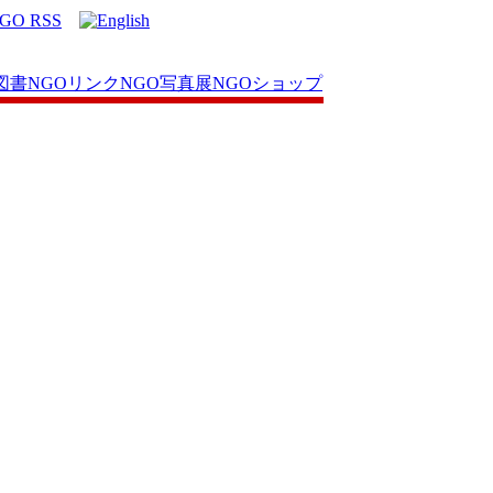
図書
NGOリンク
NGO写真展
NGOショップ