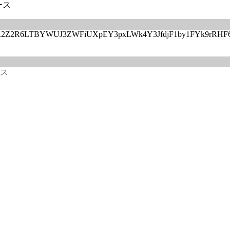
ース
UzdtNFR2Z2R6LTBYWUJ3ZWFiUXpEY3pxLWk4Y3JfdjF1by1FYk9r
ース