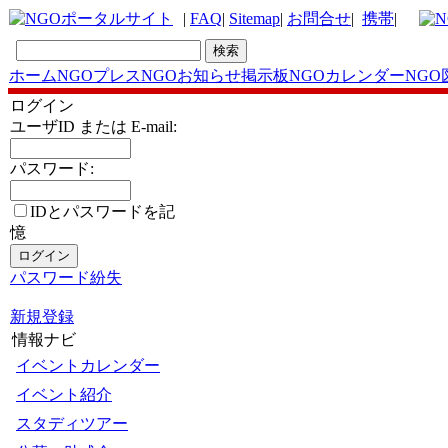
|
FAQ
|
Sitemap
|
お問合せ
|
携帯
|
ホーム
NGOプレス
NGOお知らせ掲示板
NGOカレンダー
NGO
ログイン
ユーザID または E-mail:
パスワード:
IDとパスワードを記
憶
パスワード紛失
新規登録
情報ナビ
イベントカレンダー
イベント紹介
スタディツアー