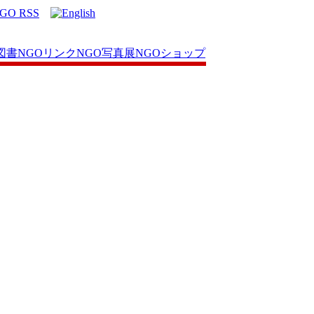
図書
NGOリンク
NGO写真展
NGOショップ