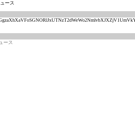
ニュース
hvZFhVOE9FRGgzaXhXaVFoSGNORlJxUTNzT2dWeWo2NmlvbXJXZj
ニュース