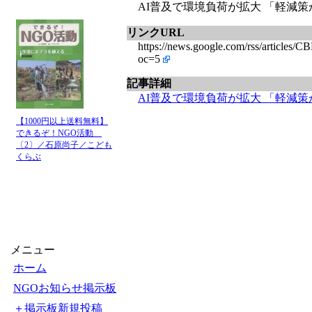
AI普及で環境負荷が拡大 「軽減策が必要
リンクURL
https://news.google.com/rss/
oc=5
記事詳細
AI普及で環境負荷が拡大 「軽減策が必
【1000円以上送料無料】
できるぞ！NGO活動
〔2〕／石原尚子／こども
くらぶ
メニュー
ホーム
NGOお知らせ掲示板
＋掲示板新規投稿