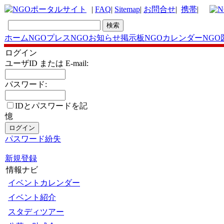
|
FAQ
|
Sitemap
|
お問合せ
|
携帯
|
ホーム
NGOプレス
NGOお知らせ掲示板
NGOカレンダー
NGO
ログイン
ユーザID または E-mail:
パスワード:
IDとパスワードを記
憶
パスワード紛失
新規登録
情報ナビ
イベントカレンダー
イベント紹介
スタディツアー