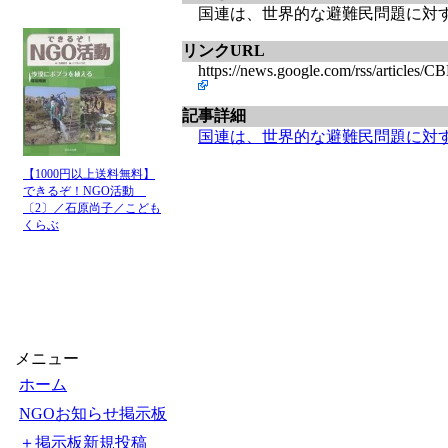
国連は、世界的な避難民問題に対する長
リンクURL
https://news.google.com/rss/
記事詳細
国連は、世界的な避難民問題に対
【1000円以上送料無料】
できるぞ！NGO活動
〔2〕／石原尚子／こども
くらぶ
メニュー
ホーム
NGOお知らせ掲示板
＋掲示板新規投稿