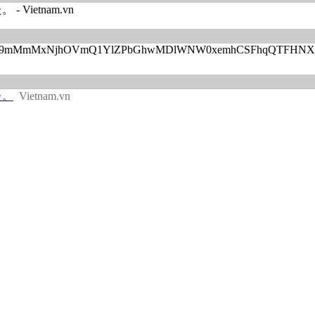
etnam.vn
UJ4TE05V19mMmMxNjhOVmQ1YlZPbGhwMDlWNW0xemhCSFhqQTF
た。
Vietnam.vn