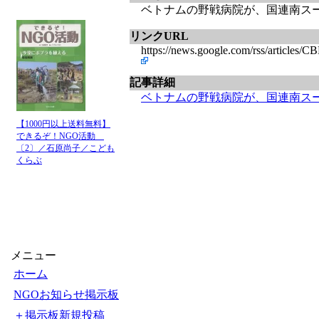
ベトナムの野戦病院が、国連南スーダン
リンクURL
https://news.google.com/rss
記事詳細
ベトナムの野戦病院が、国連南スー
【1000円以上送料無料】
できるぞ！NGO活動
〔2〕／石原尚子／こども
くらぶ
メニュー
ホーム
NGOお知らせ掲示板
＋掲示板新規投稿