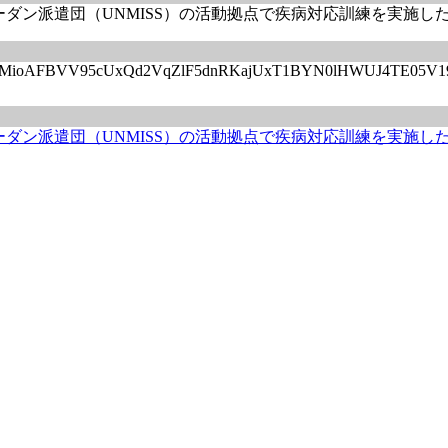
派遣団（UNMISS）の活動拠点で疾病対応訓練を実施した。 - Vi
/articles/CBMioAFBVV95cUxQd2VqZlF5dnRKajUxT1BYN0lHW
ダン派遣団（UNMISS）の活動拠点で疾病対応訓練を実施し