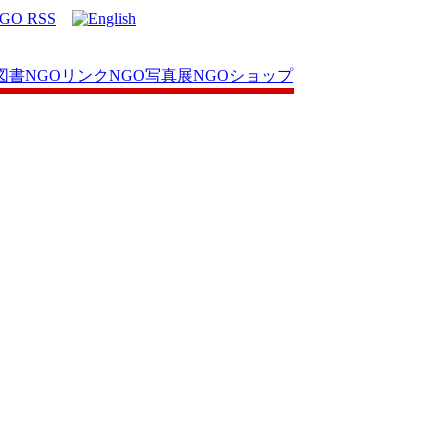
図書
NGOリンク
NGO写真展
NGOショップ