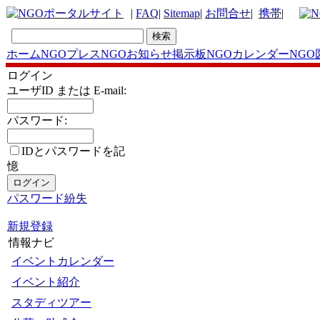
|
FAQ
|
Sitemap
|
お問合せ
|
携帯
|
ホーム
NGOプレス
NGOお知らせ掲示板
NGOカレンダー
NGO
ログイン
ユーザID または E-mail:
パスワード:
IDとパスワードを記
憶
パスワード紛失
新規登録
情報ナビ
イベントカレンダー
イベント紹介
スタディツアー