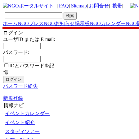
|
FAQ
|
Sitemap
|
お問合せ
|
携帯
|
ホーム
NGOプレス
NGOお知らせ掲示板
NGOカレンダー
NGO
ログイン
ユーザID または E-mail:
パスワード:
IDとパスワードを記
憶
パスワード紛失
新規登録
情報ナビ
イベントカレンダー
イベント紹介
スタディツアー