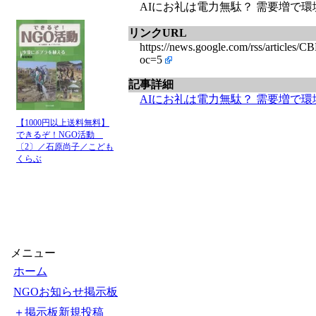
AIにお礼は電力無駄？ 需要増で環境負
リンクURL
https://news.google.com/rss/a
oc=5
記事詳細
AIにお礼は電力無駄？ 需要増で
【1000円以上送料無料】
できるぞ！NGO活動
〔2〕／石原尚子／こども
くらぶ
メニュー
ホーム
NGOお知らせ掲示板
＋掲示板新規投稿