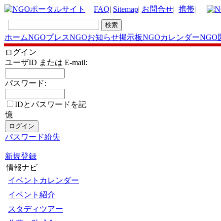
|
FAQ
|
Sitemap
|
お問合せ
|
携帯
|
ホーム
NGOプレス
NGOお知らせ掲示板
NGOカレンダー
NGO
ログイン
ユーザID または E-mail:
パスワード:
IDとパスワードを記
憶
パスワード紛失
新規登録
情報ナビ
イベントカレンダー
イベント紹介
スタディツアー