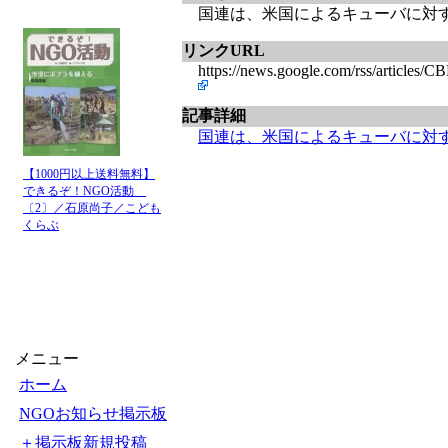
国連は、米国によるキューバに対する一
リンクURL
https://news.google.com/rss
記事詳細
国連は、米国によるキューバに対
【1000円以上送料無料】
できるぞ！NGO活動
〔2〕／石原尚子／こども
くらぶ
メニュー
ホーム
NGOお知らせ掲示板
＋掲示板新規投稿