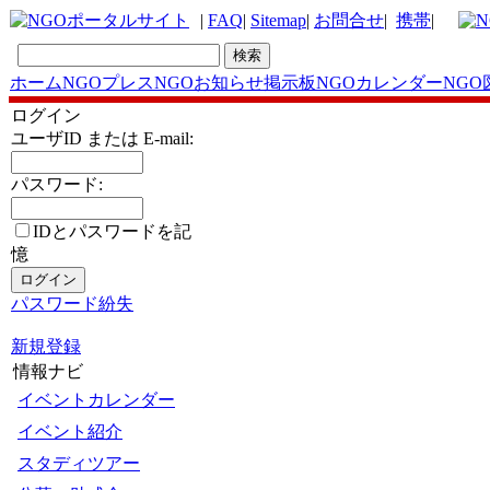
|
FAQ
|
Sitemap
|
お問合せ
|
携帯
|
ホーム
NGOプレス
NGOお知らせ掲示板
NGOカレンダー
NGO
ログイン
ユーザID または E-mail:
パスワード:
IDとパスワードを記
憶
パスワード紛失
新規登録
情報ナビ
イベントカレンダー
イベント紹介
スタディツアー