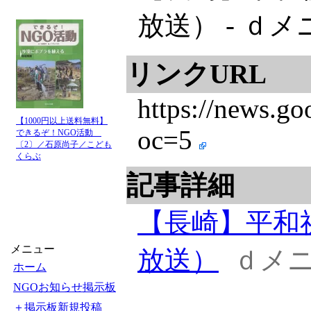
放送） - ｄ
リンクURL
https://new
【1000円以上送料無料】
oc=5
できるぞ！NGO活動
〔2〕／石原尚子／こども
くらぶ
記事詳細
【長崎】平和
メニュー
放送）
ｄメ
ホーム
NGOお知らせ掲示板
＋掲示板新規投稿