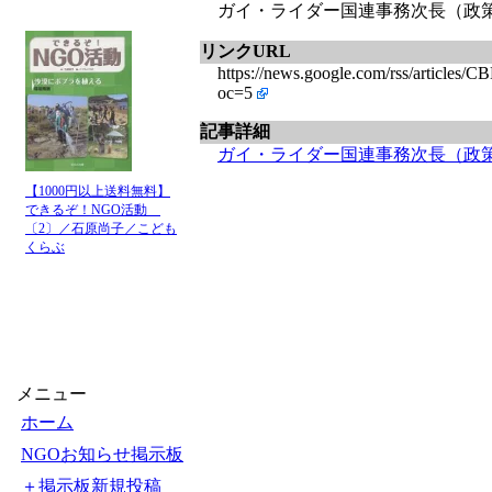
ガイ・ライダー国連事務次長（政策
リンクURL
https://news.google.com/rss/
oc=5
記事詳細
ガイ・ライダー国連事務次長（政
【1000円以上送料無料】
できるぞ！NGO活動
〔2〕／石原尚子／こども
くらぶ
メニュー
ホーム
NGOお知らせ掲示板
＋掲示板新規投稿