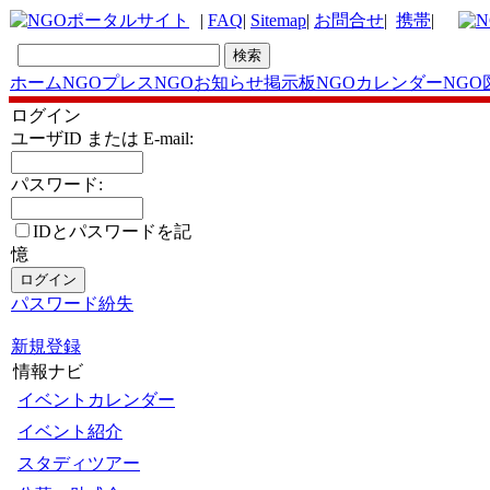
|
FAQ
|
Sitemap
|
お問合せ
|
携帯
|
ホーム
NGOプレス
NGOお知らせ掲示板
NGOカレンダー
NGO
ログイン
ユーザID または E-mail:
パスワード:
IDとパスワードを記
憶
パスワード紛失
新規登録
情報ナビ
イベントカレンダー
イベント紹介
スタディツアー