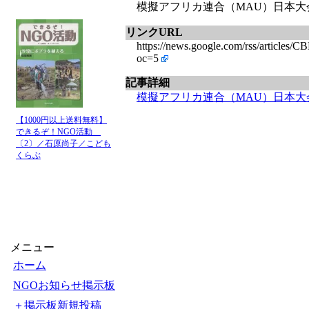
模擬アフリカ連合（MAU）日本大会2026年度 
リンクURL
https://news.google.com/rss/
oc=5
記事詳細
模擬アフリカ連合（MAU）日本大会
【1000円以上送料無料】
できるぞ！NGO活動
〔2〕／石原尚子／こども
くらぶ
メニュー
ホーム
NGOお知らせ掲示板
＋掲示板新規投稿