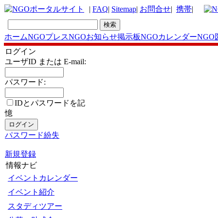
|
FAQ
|
Sitemap
|
お問合せ
|
携帯
|
ホーム
NGOプレス
NGOお知らせ掲示板
NGOカレンダー
NGO
ログイン
ユーザID または E-mail:
パスワード:
IDとパスワードを記
憶
パスワード紛失
新規登録
情報ナビ
イベントカレンダー
イベント紹介
スタディツアー