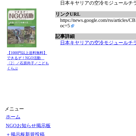
日本キヤリアの空冷モジュールチラーU
リンクURL
https://news.google.com/rss/a
oc=5
記事詳細
日本キヤリアの空冷モジュールチラー
【1000円以上送料無料】
できるぞ！NGO活動
〔2〕／石原尚子／こども
くらぶ
メニュー
ホーム
NGOお知らせ掲示板
＋掲示板新規投稿