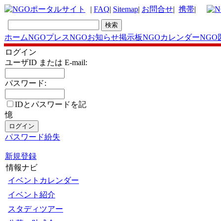
|
FAQ
|
Sitemap
|
お問合せ
|
携帯
|
ホーム
NGOプレス
NGOお知らせ掲示板
NGOカレンダー
NGO
ログイン
ユーザID または E-mail:
パスワード:
IDとパスワードを記
憶
パスワード紛失
新規登録
情報ナビ
イベントカレンダー
イベント紹介
スタディツアー