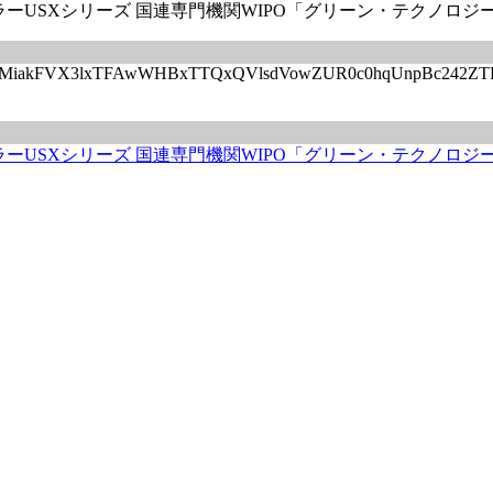
SXシリーズ 国連専門機関WIPO「グリーン・テクノロジー・ブック 
rticles/CBMiakFVX3lxTFAwWHBxTTQxQVlsdVowZUR0c0hqUnpB
USXシリーズ 国連専門機関WIPO「グリーン・テクノロジー・ブ