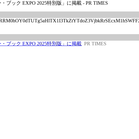
EXPO 2025特別版」に掲載 - PR TIMES
c242ZTRRM0hOY0dTUTg5aHlTX1I3TkZtYTdoZ3VjbkRrSEcxM1hS
ック EXPO 2025特別版」に掲載
PR TIMES