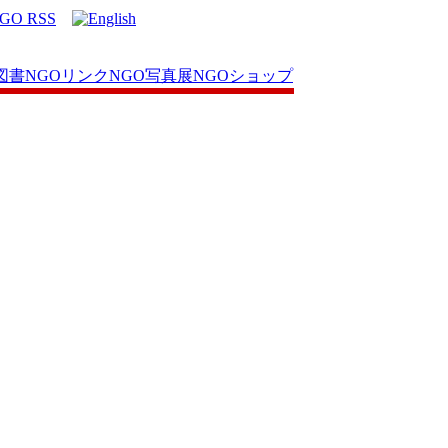
図書
NGOリンク
NGO写真展
NGOショップ