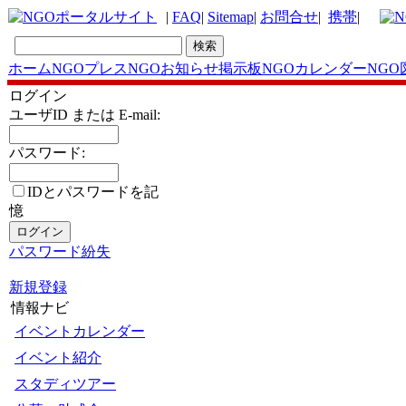
|
FAQ
|
Sitemap
|
お問合せ
|
携帯
|
ホーム
NGOプレス
NGOお知らせ掲示板
NGOカレンダー
NGO
ログイン
ユーザID または E-mail:
パスワード:
IDとパスワードを記
憶
パスワード紛失
新規登録
情報ナビ
イベントカレンダー
イベント紹介
スタディツアー