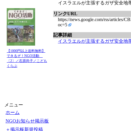
イスラエルが主張するガザ安全地帯は「
リンクURL
https://news.google.com/rss/
oc=5
記事詳細
イスラエルが主張するガザ安全地
【1000円以上送料無料】
できるぞ！NGO活動
〔2〕／石原尚子／こども
くらぶ
メニュー
ホーム
NGOお知らせ掲示板
＋掲示板新規投稿