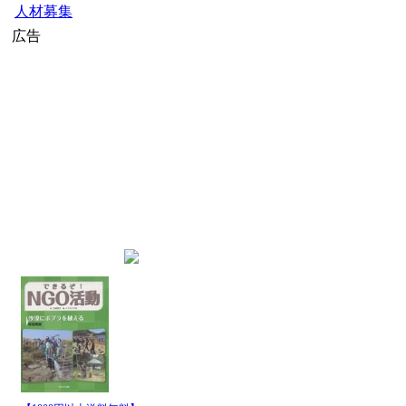
人材募集
広告
home
»
スタディツアー・海外ボ
最新記事一覧
発行
日時
08月
名古屋商科大学、台湾・
05日
08月
名古屋商科大学、台湾・国
05日
08月
【医療従事者向けスタディ
01日
08月
【医療従事者向けスタディ
01日