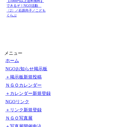
07月
【医療従事者向けスタディ
28日
07月
人事院、海外ボランティ
22日
聞オンライン) - Yahoo!
07月
人事院、海外ボランティ
22日
新聞
07月
名商大、今夏17カ国へ学
【1000円以上送料無料】
20日
できるぞ！NGO活動
07月
〔2〕／石原尚子／こども
夏季国際ボランティア交流プロ
くらぶ
17日
07月
名古屋商科大学、世界17
16日
メニュー
ホーム
NGOお知らせ掲示板
＋掲示板新規投稿