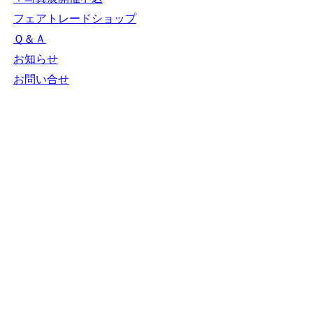
ＮＧＯカレンダー
＋カレンダー新規登録
NGOリンク
＋リンク新規登録
ＮＧＯ写真展
＋写真展開催申込
フェアトレードショップ
Ｑ＆Ａ
お知らせ
お問い合せ
N