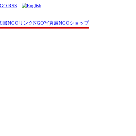
図書
NGOリンク
NGO写真展
NGOショップ