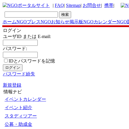
|
FAQ
|
Sitemap
|
お問合せ
|
携帯
|
ホーム
NGOプレス
NGOお知らせ掲示板
NGOカレンダー
NGO
ログイン
ユーザID または E-mail:
パスワード:
IDとパスワードを記憶
パスワード紛失
新規登録
情報ナビ
イベントカレンダー
イベント紹介
スタディツアー
公募・助成金