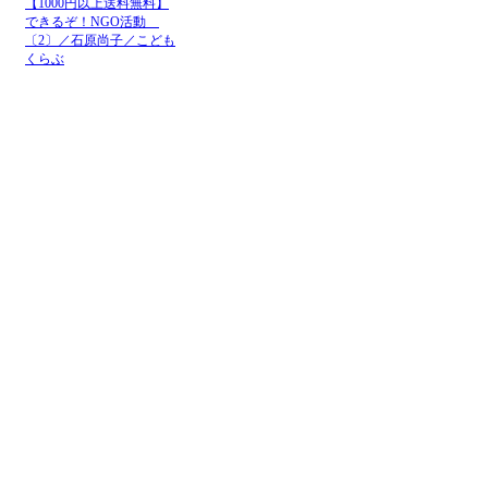
【1000円以上送料無料】
できるぞ！NGO活動
〔2〕／石原尚子／こども
くらぶ
メニュー
ホーム
NGOお知らせ掲示板
＋掲示板新規投稿
ＮＧＯカレンダー
＋カレンダー新規登録
NGOリンク
＋リンク新規登録
ＮＧＯ写真展
＋写真展開催申込