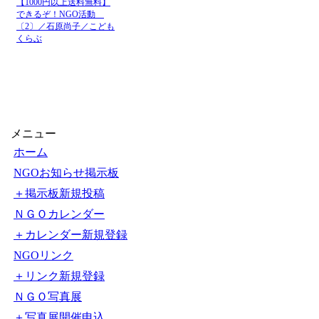
【1000円以上送料無料】
できるぞ！NGO活動
〔2〕／石原尚子／こども
くらぶ
メニュー
ホーム
NGOお知らせ掲示板
＋掲示板新規投稿
ＮＧＯカレンダー
＋カレンダー新規登録
NGOリンク
＋リンク新規登録
ＮＧＯ写真展
＋写真展開催申込