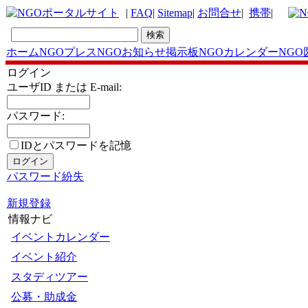
|
FAQ
|
Sitemap
|
お問合せ
|
携帯
|
ホーム
NGOプレス
NGOお知らせ掲示板
NGOカレンダー
NGO
ログイン
ユーザID または E-mail:
パスワード:
IDとパスワードを記憶
パスワード紛失
新規登録
情報ナビ
イベントカレンダー
イベント紹介
スタディツアー
公募・助成金