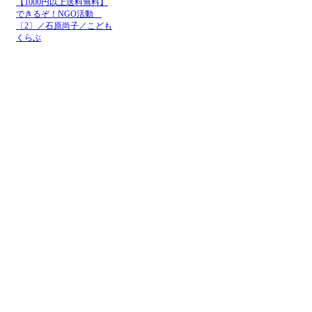
【1000円以上送料無料】
できるぞ！NGO活動
〔2〕／石原尚子／こども
くらぶ
メニュー
ホーム
NGOお知らせ掲示板
＋掲示板新規投稿
ＮＧＯカレンダー
＋カレンダー新規登録
NGOリンク
＋リンク新規登録
ＮＧＯ写真展
＋写真展開催申込