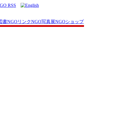
図書
NGOリンク
NGO写真展
NGOショップ