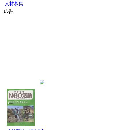
人材募集
広告
home
»
スタディツアー・海外ボ
最新記事一覧
発行
日時
08月
名古屋商科大学、台湾・
05日
08月
名古屋商科大学、台湾・国
05日
08月
【医療従事者向けスタディ
01日
08月
【医療従事者向けスタディ
01日