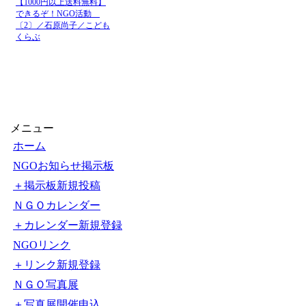
07月
【医療従事者向けスタディ
28日
07月
人事院、海外ボランティ
22日
聞オンライン) - Yahoo!
07月
人事院、海外ボランティ
22日
新聞
07月
人事院、海外ボランティ
【1000円以上送料無料】
22日
読売新聞
できるぞ！NGO活動
07月
〔2〕／石原尚子／こども
名商大、今夏17カ国へ学
くらぶ
20日
07月
夏季国際ボランティア交流プロ
17日
メニュー
ホーム
NGOお知らせ掲示板
＋掲示板新規投稿