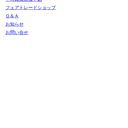
ＮＧＯカレンダー
＋カレンダー新規登録
NGOリンク
＋リンク新規登録
ＮＧＯ写真展
＋写真展開催申込
フェアトレードショップ
Ｑ＆Ａ
お知らせ
お問い合せ
N