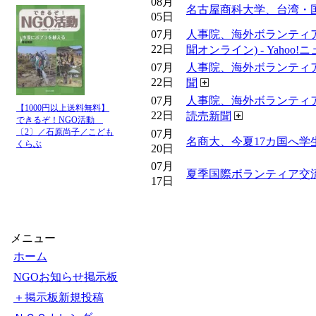
08月
名古屋商科大学、台湾・国
05日
07月
人事院、海外ボランティ
22日
聞オンライン) - Yahoo!
07月
人事院、海外ボランティア
22日
聞
07月
人事院、海外ボランティ
【1000円以上送料無料】
22日
読売新聞
できるぞ！NGO活動
〔2〕／石原尚子／こども
07月
名商大、今夏17カ国へ学
くらぶ
20日
07月
夏季国際ボランティア交流プロ
17日
メニュー
ホーム
NGOお知らせ掲示板
＋掲示板新規投稿