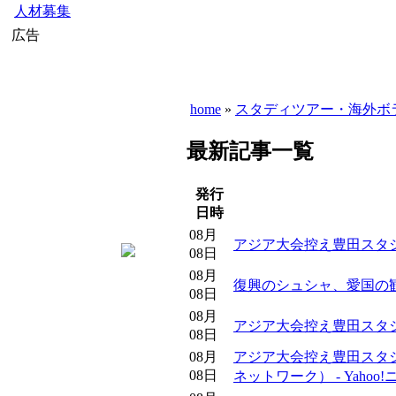
人材募集
広告
home
»
スタディツアー・海外ボ
最新記事一覧
発行
日時
08月
アジア大会控え豊田スタジ
08日
08月
復興のシュシャ、愛国の観
08日
08月
アジア大会控え豊田スタジ
08日
08月
アジア大会控え豊田スタ
08日
ネットワーク） - Yahoo