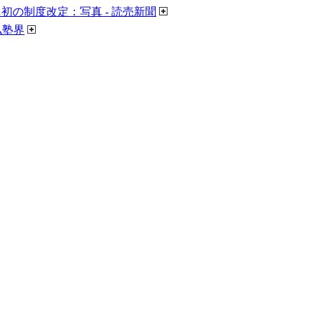
の制度改定：写真 - 読売新聞
私塾界