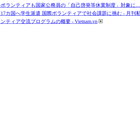
ボランティアも国家公務員の「自己啓発等休業制度」対象に…初
17カ国へ学生派遣 国際ボランティアで社会課題に挑む - 月刊
ティア交流プログラムの概要 - Vietnam.vn