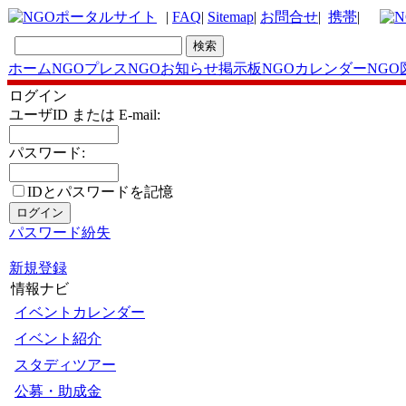
|
FAQ
|
Sitemap
|
お問合せ
|
携帯
|
ホーム
NGOプレス
NGOお知らせ掲示板
NGOカレンダー
NGO
ログイン
ユーザID または E-mail:
パスワード:
IDとパスワードを記憶
パスワード紛失
新規登録
情報ナビ
イベントカレンダー
イベント紹介
スタディツアー
公募・助成金