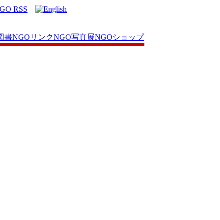
図書
NGOリンク
NGO写真展
NGOショップ