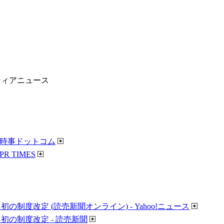
ティアニュース
 時事ドットコム
 TIMES
改定 (読売新聞オンライン) - Yahoo!ニュース
の制度改定 - 読売新聞