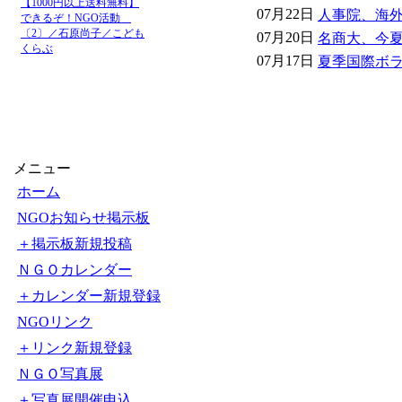
【1000円以上送料無料】
07月22日
人事院、海外
できるぞ！NGO活動
〔2〕／石原尚子／こども
07月20日
名商大、今夏
くらぶ
07月17日
夏季国際ボラン
メニュー
ホーム
NGOお知らせ掲示板
＋掲示板新規投稿
ＮＧＯカレンダー
＋カレンダー新規登録
NGOリンク
＋リンク新規登録
ＮＧＯ写真展
＋写真展開催申込