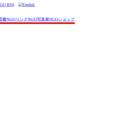
図書
NGOリンク
NGO写真展
NGOショップ