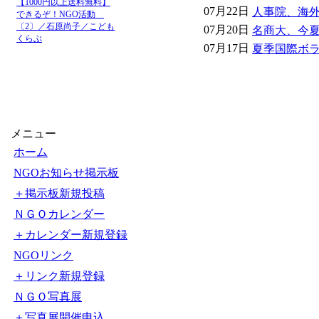
【1000円以上送料無料】
07月22日
人事院、海外
できるぞ！NGO活動
〔2〕／石原尚子／こども
07月20日
名商大、今夏
くらぶ
07月17日
夏季国際ボラン
メニュー
ホーム
NGOお知らせ掲示板
＋掲示板新規投稿
ＮＧＯカレンダー
＋カレンダー新規登録
NGOリンク
＋リンク新規登録
ＮＧＯ写真展
＋写真展開催申込