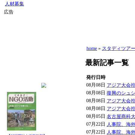
人材募集
広告
home
»
スタディツア
最新記事一覧
発行日時
08月08日
アジア大会控
08月08日
復興のシュシ
08月08日
アジア大会控
08月08日
アジア大会控
08月05日
名古屋商科大
07月22日
人事院、海外
07月22日
人事院、海外