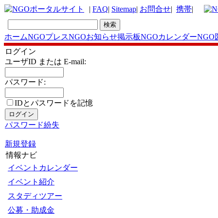
|
FAQ
|
Sitemap
|
お問合せ
|
携帯
|
ホーム
NGOプレス
NGOお知らせ掲示板
NGOカレンダー
NGO
ログイン
ユーザID または E-mail:
パスワード:
IDとパスワードを記憶
パスワード紛失
新規登録
情報ナビ
イベントカレンダー
イベント紹介
スタディツアー
公募・助成金