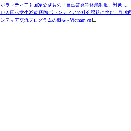
ボランティアも国家公務員の「自己啓発等休業制度」対象に…初
17カ国へ学生派遣 国際ボランティアで社会課題に挑む - 月刊
ティア交流プログラムの概要 - Vietnam.vn