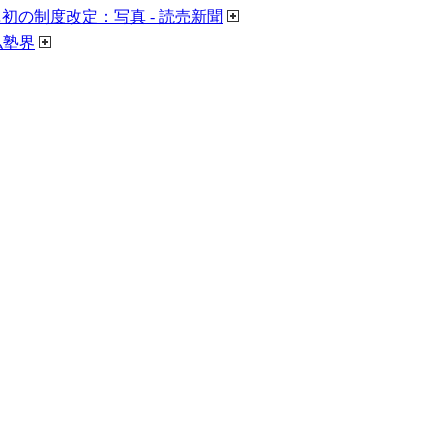
の制度改定：写真 - 読売新聞
私塾界