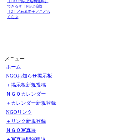
【1000円以上送料無料】
できるぞ！NGO活動
〔2〕／石原尚子／こども
くらぶ
メニュー
ホーム
NGOお知らせ掲示板
＋掲示板新規投稿
ＮＧＯカレンダー
＋カレンダー新規登録
NGOリンク
＋リンク新規登録
ＮＧＯ写真展
＋写真展開催申込