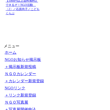
08月
イラン外務省「ホルムズ
06日
とも強調 - FNNプライ
08月
ホルムズ海峡に「新航路」
06日
タバ師の承認待ち - au W
08月
ホルムズ海峡に「新航路」
06日
タバ師の承認待ち - Yaho
【1000円以上送料無料】
できるぞ！NGO活動
〔2〕／石原尚子／こども
くらぶ
メニュー
ホーム
NGOお知らせ掲示板
＋掲示板新規投稿