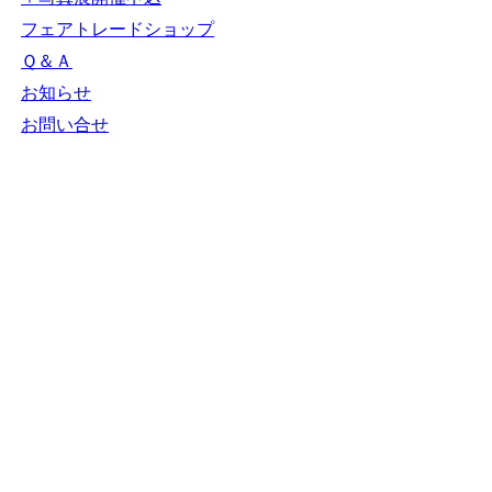
ＮＧＯカレンダー
＋カレンダー新規登録
NGOリンク
＋リンク新規登録
ＮＧＯ写真展
＋写真展開催申込
フェアトレードショップ
Ｑ＆Ａ
お知らせ
お問い合せ
N