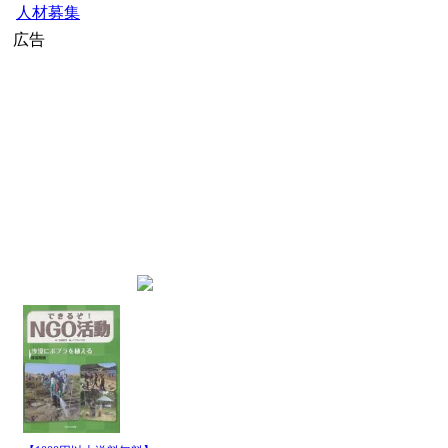
人材募集
広告
home
»
外務省ニュース
» 外務省
最新記事一覧
発行
日時
08月
茂木外務大臣によるムリーノ・
06日
08月
イラン外務省 海峡めぐるオ
06日