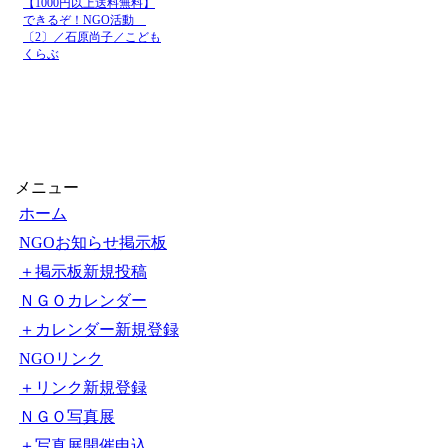
07日
08月
ホルムズ海峡の航行 イラ
07日
08月
中国「日本軍国主義によ
06日
ス
08月
ロシア外務省報道官「広
06日
系（ANN）） - Yahoo!
【1000円以上送料無料】
できるぞ！NGO活動
〔2〕／石原尚子／こども
くらぶ
メニュー
ホーム
NGOお知らせ掲示板
＋掲示板新規投稿