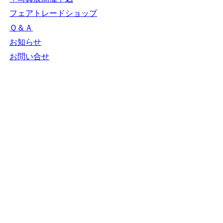
ＮＧＯカレンダー
＋カレンダー新規登録
NGOリンク
＋リンク新規登録
ＮＧＯ写真展
＋写真展開催申込
フェアトレードショップ
Ｑ＆Ａ
お知らせ
お問い合せ
N