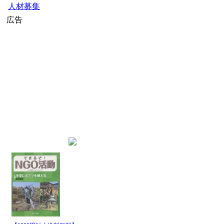
人材募集
広告
home
»
外務省ニュース
» 外務
最新記事一覧
発行
日時
08月
首相動静で見る高市内閣、
07日
08月
ホルムズ海峡の航行 イラン外務