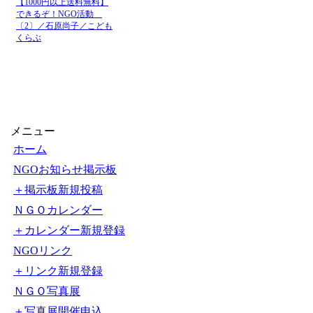
08月
中国「日本軍国主義によ
06日
ス
08月
ロシア外務省報道官「広
06日
系（ANN）） - Yahoo!
08月
ロシア外務省報道官「広島
06日
送
【1000円以上送料無料】
できるぞ！NGO活動
〔2〕／石原尚子／こども
くらぶ
メニュー
ホーム
NGOお知らせ掲示板
＋掲示板新規投稿