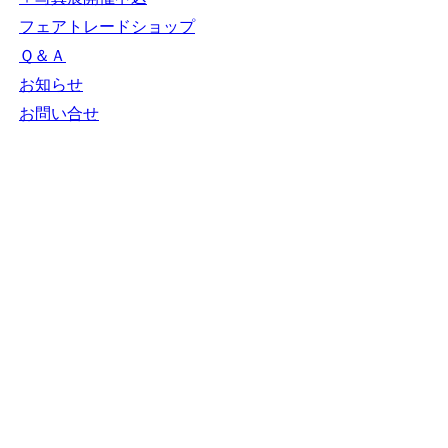
ＮＧＯカレンダー
＋カレンダー新規登録
NGOリンク
＋リンク新規登録
ＮＧＯ写真展
＋写真展開催申込
フェアトレードショップ
Ｑ＆Ａ
お知らせ
お問い合せ
N