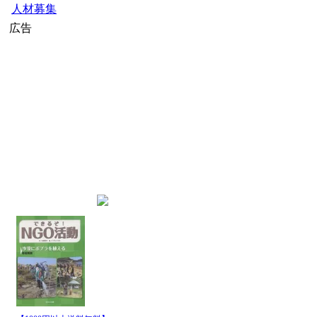
人材募集
広告
home
»
外務省ニュース
» 外務
最新記事一覧
発行
日時
08月
ホルムズ海峡の航行 イラン外務
07日
08月
ホルムズ海峡の航行 イラ
07日