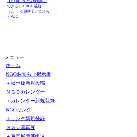
【1000円以上送料無料】
できるぞ！NGO活動
〔2〕／石原尚子／こども
くらぶ
メニュー
ホーム
NGOお知らせ掲示板
＋掲示板新規投稿
ＮＧＯカレンダー
＋カレンダー新規登録
NGOリンク
＋リンク新規登録
ＮＧＯ写真展
＋写真展開催申込