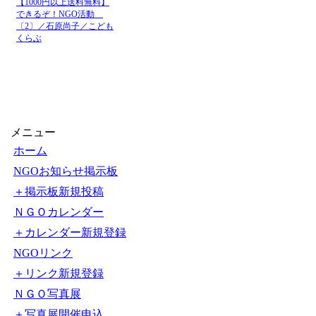
【1000円以上送料無料】
できるぞ！NGO活動
〔2〕／石原尚子／こども
くらぶ
メニュー
ホーム
NGOお知らせ掲示板
＋掲示板新規投稿
ＮＧＯカレンダー
＋カレンダー新規登録
NGOリンク
＋リンク新規登録
ＮＧＯ写真展
＋写真展開催申込