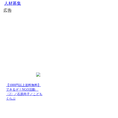
人材募集
広告
home
»
外務省ニュース
最新記事一覧
発行日
時
08月09
７０年代オイルシ
日
08月09
国光外務副大臣
日
08月09
ミャンマー、A
日