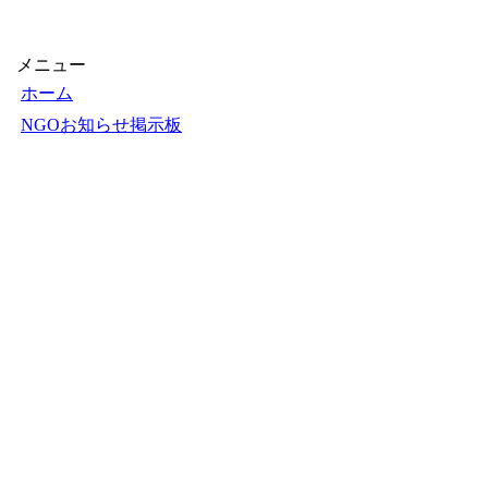
08月09
ミャンマー外務
【1000円以上送料無料】
日
できるぞ！NGO活動
08月09
〔2〕／石原尚子／こども
遊牧民描く「乙
日
くらぶ
メニュー
ホーム
NGOお知らせ掲示板
＋掲示板新規投稿
ＮＧＯカレンダー
＋カレンダー新規登録
NGOリンク
＋リンク新規登録
ＮＧＯ写真展