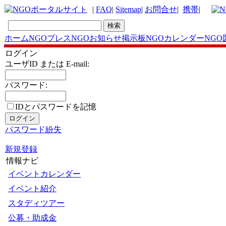
|
FAQ
|
Sitemap
|
お問合せ
|
携帯
|
ホーム
NGOプレス
NGOお知らせ掲示板
NGOカレンダー
NGO
ログイン
ユーザID または E-mail:
パスワード:
IDとパスワードを記憶
パスワード紛失
新規登録
情報ナビ
イベントカレンダー
イベント紹介
スタディツアー
公募・助成金