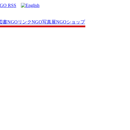
図書
NGOリンク
NGO写真展
NGOショップ