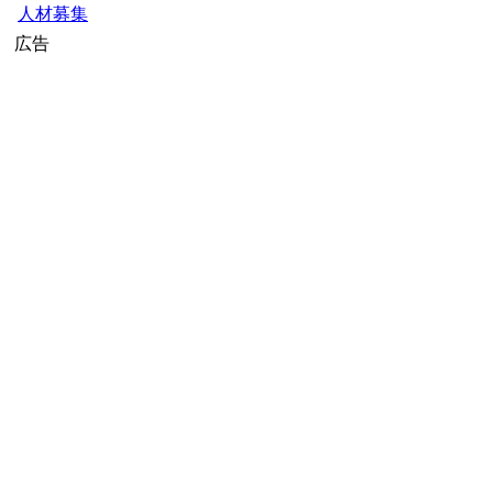
人材募集
広告
【1000円以上送料無料】
できるぞ！NGO活動
〔2〕／石原尚子／こども
くらぶ