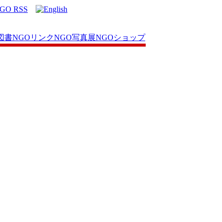
図書
NGOリンク
NGO写真展
NGOショップ