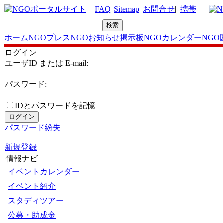
|
FAQ
|
Sitemap
|
お問合せ
|
携帯
|
ホーム
NGOプレス
NGOお知らせ掲示板
NGOカレンダー
NGO
ログイン
ユーザID または E-mail:
パスワード:
IDとパスワードを記憶
パスワード紛失
新規登録
情報ナビ
イベントカレンダー
イベント紹介
スタディツアー
公募・助成金