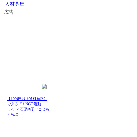
人材募集
広告
【1000円以上送料無料】
できるぞ！NGO活動
〔2〕／石原尚子／こども
くらぶ