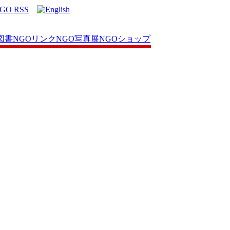
図書
NGOリンク
NGO写真展
NGOショップ