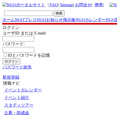
|
FAQ
|
Sitemap
|
お問合せ
|
携帯
|
ホーム
NGOプレス
NGOお知らせ掲示板
NGOカレンダー
NGO
ログイン
ユーザID または E-mail:
パスワード:
IDとパスワードを記憶
パスワード紛失
新規登録
情報ナビ
イベントカレンダー
イベント紹介
スタディツアー
公募・助成金