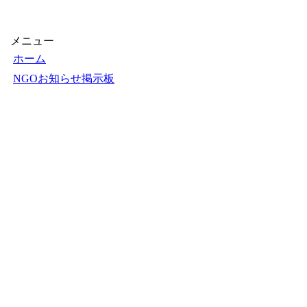
メニュー
ホーム
NGOお知らせ掲示板
＋掲示板新規投稿
ＮＧＯカレンダー
＋カレンダー新規登録
NGOリンク
＋リンク新規登録
ＮＧＯ写真展
＋写真展開催申込
フェアトレードショップ
Ｑ＆Ａ
お知らせ
お問い合せ