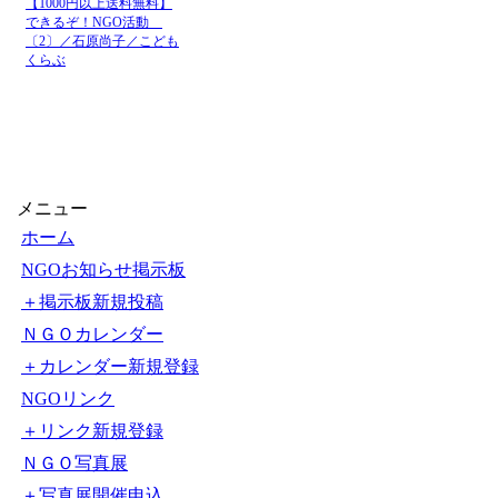
【1000円以上送料無料】
できるぞ！NGO活動
〔2〕／石原尚子／こども
くらぶ
メニュー
ホーム
NGOお知らせ掲示板
＋掲示板新規投稿
ＮＧＯカレンダー
＋カレンダー新規登録
NGOリンク
＋リンク新規登録
ＮＧＯ写真展
＋写真展開催申込