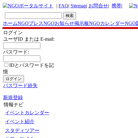
|
FAQ
|
Sitemap
|
お問合せ
|
携帯
|
ホーム
NGOプレス
NGOお知らせ掲示板
NGOカレンダー
NGO
ログイン
ユーザID または E-mail:
パスワード:
IDとパスワードを記
憶
パスワード紛失
新規登録
情報ナビ
イベントカレンダー
イベント紹介
スタディツアー